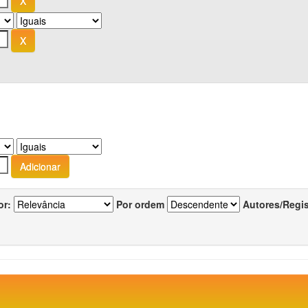
or:
Por ordem
Autores/Regi