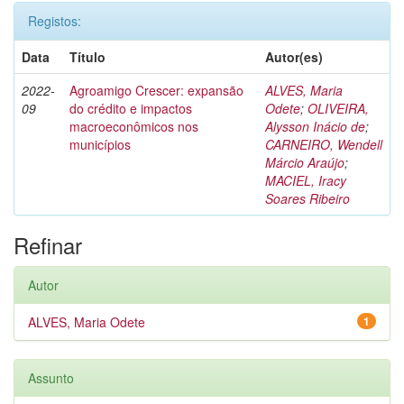
Registos:
Data
Título
Autor(es)
2022-
Agroamigo Crescer: expansão
ALVES, Maria
09
do crédito e impactos
Odete
;
OLIVEIRA,
macroeconômicos nos
Alysson Inácio de
;
municípios
CARNEIRO, Wendell
Márcio Araújo
;
MACIEL, Iracy
Soares Ribeiro
Refinar
Autor
ALVES, Maria Odete
1
Assunto