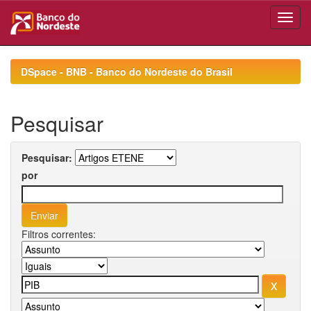
Skip
navigation
DSpace - BNB - Banco do Nordeste do Brasil
Pesquisar
Pesquisar:
por
Filtros correntes: