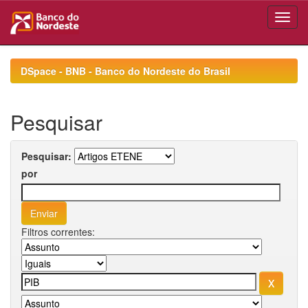
Skip
navigation
DSpace - BNB - Banco do Nordeste do Brasil
Pesquisar
Pesquisar:
por
Filtros correntes: