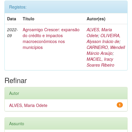
Registos:
Data
Título
Autor(es)
2022-
Agroamigo Crescer: expansão
ALVES, Maria
09
do crédito e impactos
Odete
;
OLIVEIRA,
macroeconômicos nos
Alysson Inácio de
;
municípios
CARNEIRO, Wendell
Márcio Araújo
;
MACIEL, Iracy
Soares Ribeiro
Refinar
Autor
ALVES, Maria Odete
1
Assunto