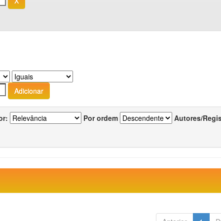
or:
Por ordem
Autores/Regi