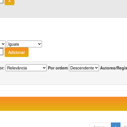
or:
Por ordem
Autores/Regi