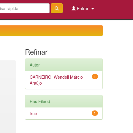
Entrar:
Refinar
Autor
CARNEIRO, Wendell Márcio
1
Araújo
Has File(s)
true
1