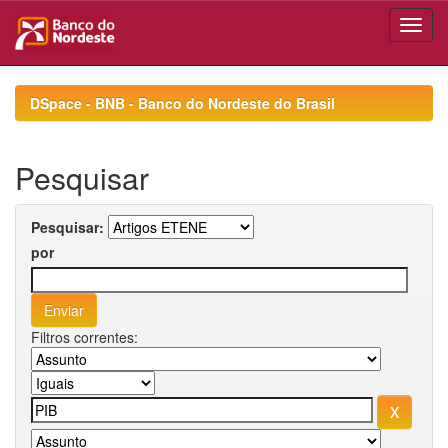
Skip
navigation
DSpace - BNB - Banco do Nordeste do Brasil
Pesquisar
Pesquisar:
por
Filtros correntes: