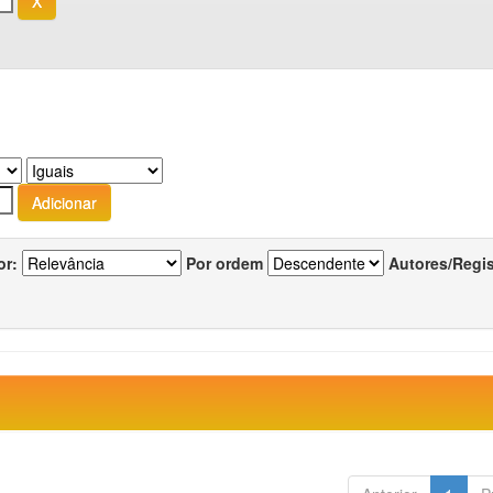
or:
Por ordem
Autores/Regi