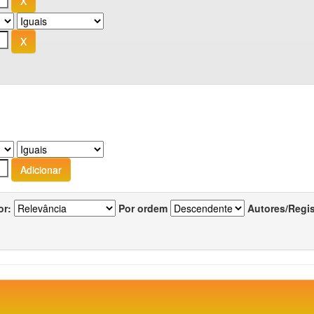
or:
Por ordem
Autores/Regi