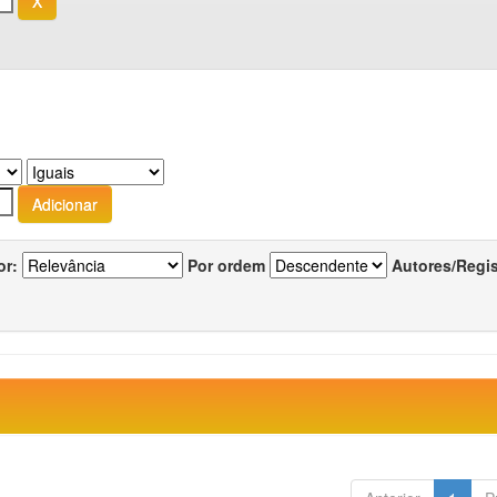
or:
Por ordem
Autores/Regi