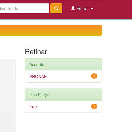
Entrar:
Refinar
Assunto
PRONAF
1
Has File(s)
true
1