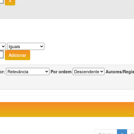
or:
Por ordem
Autores/Regi