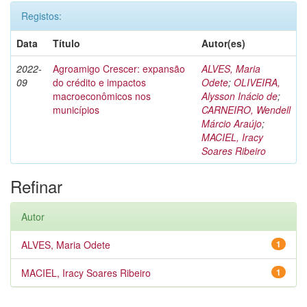
Registos:
Data
Título
Autor(es)
2022-
Agroamigo Crescer: expansão
ALVES, Maria
09
do crédito e impactos
Odete
;
OLIVEIRA,
macroeconômicos nos
Alysson Inácio de
;
municípios
CARNEIRO, Wendell
Márcio Araújo
;
MACIEL, Iracy
Soares Ribeiro
Refinar
Autor
ALVES, Maria Odete
1
MACIEL, Iracy Soares Ribeiro
1