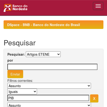
Skip
navigation
DSpace - BNB - Banco do Nordeste do Brasil
Pesquisar
Pesquisar:
por
Filtros correntes: