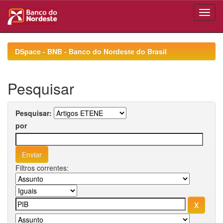
Skip
navigation
DSpace - BNB - Banco do Nordeste do Brasil
Pesquisar
Pesquisar:
por
Filtros correntes: