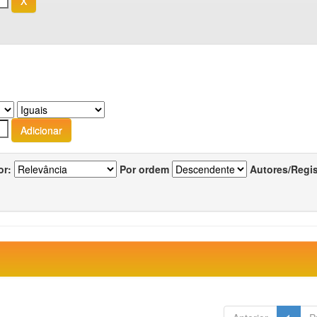
or:
Por ordem
Autores/Regi