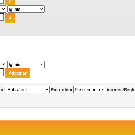
or:
Por ordem
Autores/Regi