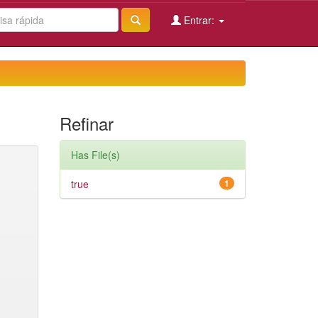
Entrar:
Refinar
Has File(s)
true
1