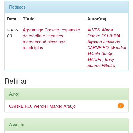
Registos:
Data
Título
Autor(es)
2022-
Agroamigo Crescer: expansão
ALVES, Maria
09
do crédito e impactos
Odete
;
OLIVEIRA,
macroeconômicos nos
Alysson Inácio de
;
municípios
CARNEIRO, Wendell
Márcio Araújo
;
MACIEL, Iracy
Soares Ribeiro
Refinar
Autor
CARNEIRO, Wendell Márcio Araújo
1
Assunto