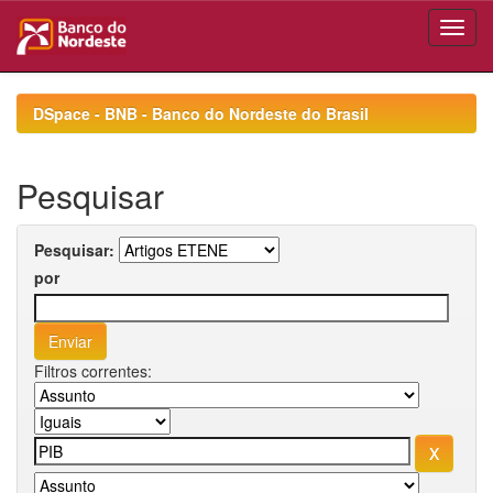
Skip
navigation
DSpace - BNB - Banco do Nordeste do Brasil
Pesquisar
Pesquisar:
por
Filtros correntes: