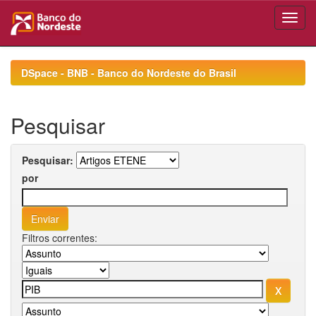
Skip
navigation
DSpace - BNB - Banco do Nordeste do Brasil
Pesquisar
Pesquisar:
por
Filtros correntes: