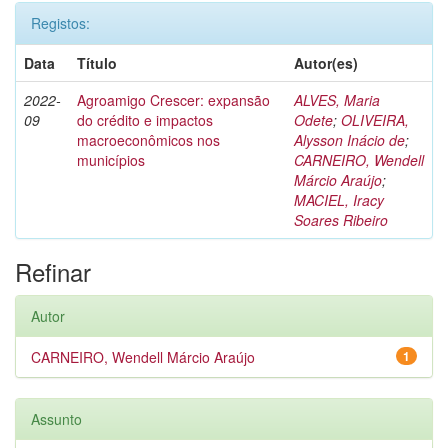
Registos:
Data
Título
Autor(es)
2022-
Agroamigo Crescer: expansão
ALVES, Maria
09
do crédito e impactos
Odete
;
OLIVEIRA,
macroeconômicos nos
Alysson Inácio de
;
municípios
CARNEIRO, Wendell
Márcio Araújo
;
MACIEL, Iracy
Soares Ribeiro
Refinar
Autor
CARNEIRO, Wendell Márcio Araújo
1
Assunto