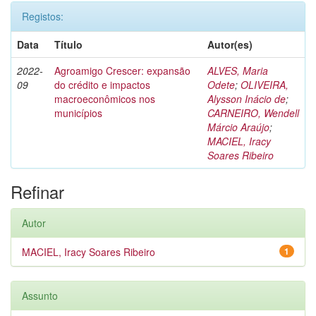
Registos:
Data
Título
Autor(es)
2022-
Agroamigo Crescer: expansão
ALVES, Maria
09
do crédito e impactos
Odete
;
OLIVEIRA,
macroeconômicos nos
Alysson Inácio de
;
municípios
CARNEIRO, Wendell
Márcio Araújo
;
MACIEL, Iracy
Soares Ribeiro
Refinar
Autor
MACIEL, Iracy Soares Ribeiro
1
Assunto