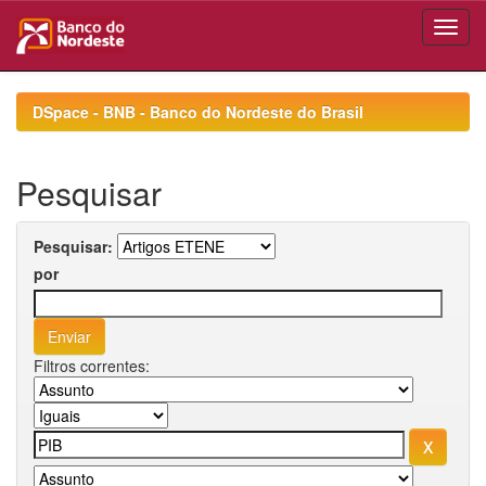
Skip
navigation
DSpace - BNB - Banco do Nordeste do Brasil
Pesquisar
Pesquisar:
por
Filtros correntes: