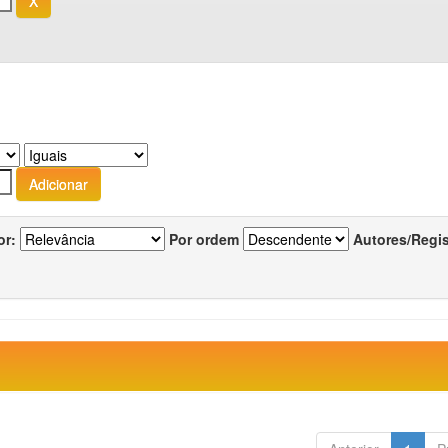
or:
Por ordem
Autores/Regi