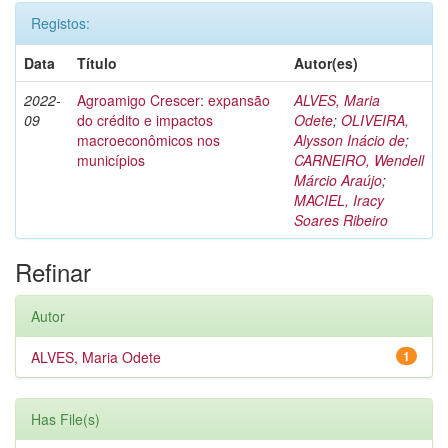
Registos:
Data
Título
Autor(es)
2022-
Agroamigo Crescer: expansão
ALVES, Maria
09
do crédito e impactos
Odete
;
OLIVEIRA,
macroeconômicos nos
Alysson Inácio de
;
municípios
CARNEIRO, Wendell
Márcio Araújo
;
MACIEL, Iracy
Soares Ribeiro
Refinar
Autor
ALVES, Maria Odete
1
Has File(s)