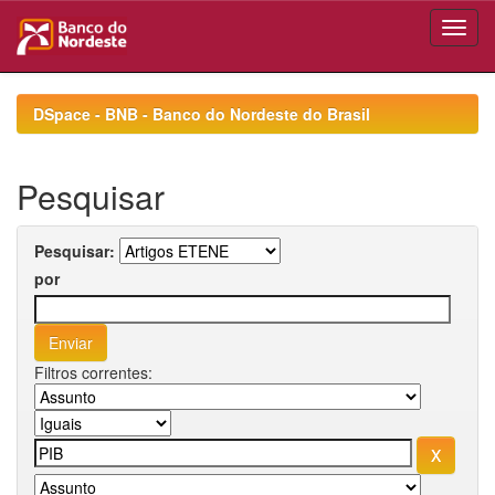
Skip
navigation
DSpace - BNB - Banco do Nordeste do Brasil
Pesquisar
Pesquisar:
por
Filtros correntes: