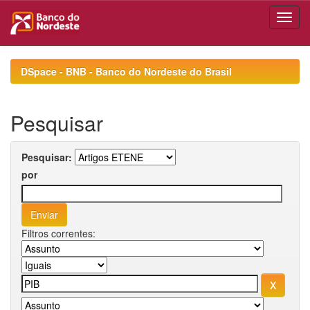
Skip
navigation
DSpace - BNB - Banco do Nordeste do Brasil
Pesquisar
Pesquisar:
por
Filtros correntes: