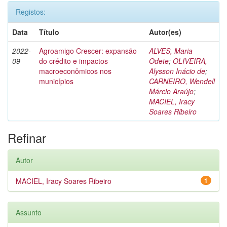
Registos:
Data
Título
Autor(es)
2022-
Agroamigo Crescer: expansão
ALVES, Maria
09
do crédito e impactos
Odete
;
OLIVEIRA,
macroeconômicos nos
Alysson Inácio de
;
municípios
CARNEIRO, Wendell
Márcio Araújo
;
MACIEL, Iracy
Soares Ribeiro
Refinar
Autor
MACIEL, Iracy Soares Ribeiro
1
Assunto