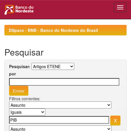
Skip
navigation
DSpace - BNB - Banco do Nordeste do Brasil
Pesquisar
Pesquisar:
por
Filtros correntes: