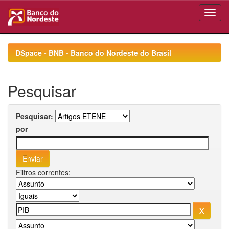
Skip
navigation
DSpace - BNB - Banco do Nordeste do Brasil
Pesquisar
Pesquisar:
por
Filtros correntes: