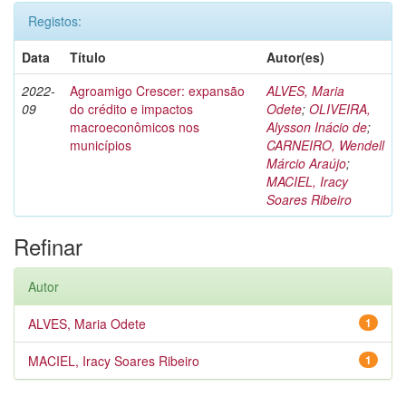
Registos:
Data
Título
Autor(es)
2022-
Agroamigo Crescer: expansão
ALVES, Maria
09
do crédito e impactos
Odete
;
OLIVEIRA,
macroeconômicos nos
Alysson Inácio de
;
municípios
CARNEIRO, Wendell
Márcio Araújo
;
MACIEL, Iracy
Soares Ribeiro
Refinar
Autor
ALVES, Maria Odete
1
MACIEL, Iracy Soares Ribeiro
1