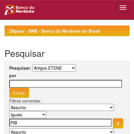
Skip
navigation
DSpace - BNB - Banco do Nordeste do Brasil
Pesquisar
Pesquisar:
por
Filtros correntes: