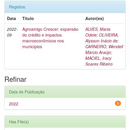
Registos:
Data
Título
Autor(es)
2022-
Agroamigo Crescer: expansão
ALVES, Maria
09
do crédito e impactos
Odete
;
OLIVEIRA,
macroeconômicos nos
Alysson Inácio de
;
municípios
CARNEIRO, Wendell
Márcio Araújo
;
MACIEL, Iracy
Soares Ribeiro
Refinar
Data de Publicação
2022
1
Has File(s)