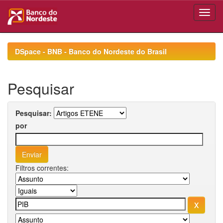
Skip
navigation
DSpace - BNB - Banco do Nordeste do Brasil
Pesquisar
Pesquisar:
por
Filtros correntes: