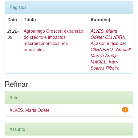
Registos:
Data
Título
Autor(es)
2022-
Agroamigo Crescer: expansão
ALVES, Maria
09
do crédito e impactos
Odete
;
OLIVEIRA,
macroeconômicos nos
Alysson Inácio de
;
municípios
CARNEIRO, Wendell
Márcio Araújo
;
MACIEL, Iracy
Soares Ribeiro
Refinar
Autor
ALVES, Maria Odete
1
Assunto