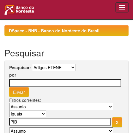
Skip
navigation
DSpace - BNB - Banco do Nordeste do Brasil
Pesquisar
Pesquisar:
por
Filtros correntes: