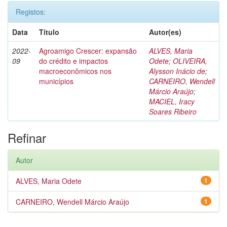
Registos:
Data
Título
Autor(es)
2022-
Agroamigo Crescer: expansão
ALVES, Maria
09
do crédito e impactos
Odete
;
OLIVEIRA,
macroeconômicos nos
Alysson Inácio de
;
municípios
CARNEIRO, Wendell
Márcio Araújo
;
MACIEL, Iracy
Soares Ribeiro
Refinar
Autor
ALVES, Maria Odete
1
CARNEIRO, Wendell Márcio Araújo
1