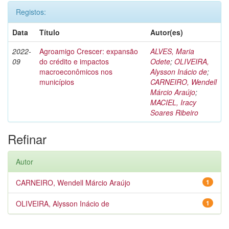
Registos:
Data
Título
Autor(es)
2022-
Agroamigo Crescer: expansão
ALVES, Maria
09
do crédito e impactos
Odete
;
OLIVEIRA,
macroeconômicos nos
Alysson Inácio de
;
municípios
CARNEIRO, Wendell
Márcio Araújo
;
MACIEL, Iracy
Soares Ribeiro
Refinar
Autor
CARNEIRO, Wendell Márcio Araújo
1
OLIVEIRA, Alysson Inácio de
1