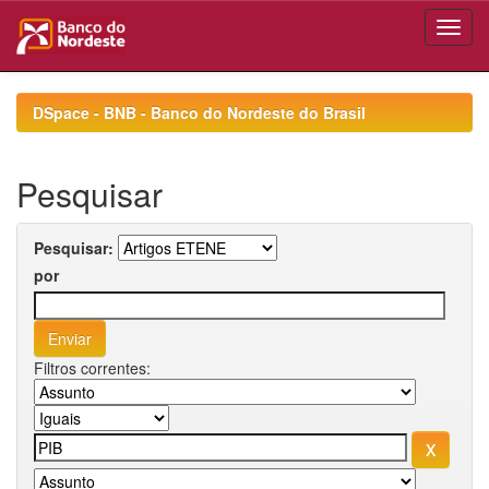
Skip
navigation
DSpace - BNB - Banco do Nordeste do Brasil
Pesquisar
Pesquisar:
por
Filtros correntes: