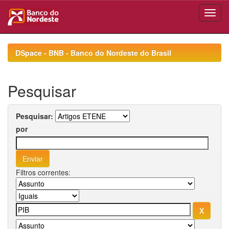
Skip
navigation
DSpace - BNB - Banco do Nordeste do Brasil
Pesquisar
Pesquisar:
por
Filtros correntes: