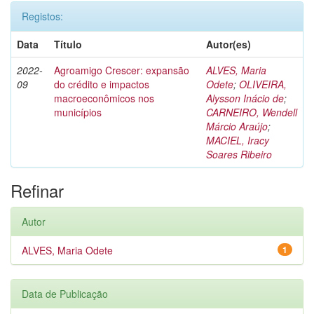
Registos:
Data
Título
Autor(es)
2022-
Agroamigo Crescer: expansão
ALVES, Maria
09
do crédito e impactos
Odete
;
OLIVEIRA,
macroeconômicos nos
Alysson Inácio de
;
municípios
CARNEIRO, Wendell
Márcio Araújo
;
MACIEL, Iracy
Soares Ribeiro
Refinar
Autor
ALVES, Maria Odete
1
Data de Publicação