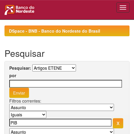
Skip
navigation
DSpace - BNB - Banco do Nordeste do Brasil
Pesquisar
Pesquisar:
por
Filtros correntes: