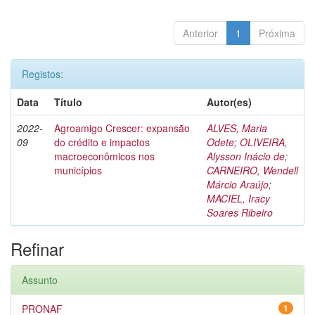
Anterior
1
Próxima
Registos:
Data
Título
Autor(es)
2022-
Agroamigo Crescer: expansão
ALVES, Maria
09
do crédito e impactos
Odete
;
OLIVEIRA,
macroeconômicos nos
Alysson Inácio de
;
municípios
CARNEIRO, Wendell
Márcio Araújo
;
MACIEL, Iracy
Soares Ribeiro
Refinar
Assunto
PRONAF
1