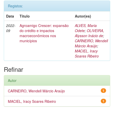
Registos:
Data
Título
Autor(es)
2022-
Agroamigo Crescer: expansão
ALVES, Maria
09
do crédito e impactos
Odete
;
OLIVEIRA,
macroeconômicos nos
Alysson Inácio de
;
municípios
CARNEIRO, Wendell
Márcio Araújo
;
MACIEL, Iracy
Soares Ribeiro
Refinar
Autor
CARNEIRO, Wendell Márcio Araújo
1
MACIEL, Iracy Soares Ribeiro
1