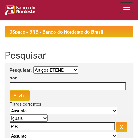
Skip
navigation
DSpace - BNB - Banco do Nordeste do Brasil
Pesquisar
Pesquisar:
por
Filtros correntes: