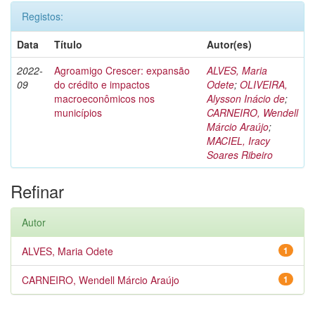
Registos:
Data
Título
Autor(es)
2022-
Agroamigo Crescer: expansão
ALVES, Maria
09
do crédito e impactos
Odete
;
OLIVEIRA,
macroeconômicos nos
Alysson Inácio de
;
municípios
CARNEIRO, Wendell
Márcio Araújo
;
MACIEL, Iracy
Soares Ribeiro
Refinar
Autor
ALVES, Maria Odete
1
CARNEIRO, Wendell Márcio Araújo
1