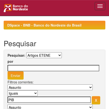
Skip
navigation
DSpace - BNB - Banco do Nordeste do Brasil
Pesquisar
Pesquisar:
por
Filtros correntes: