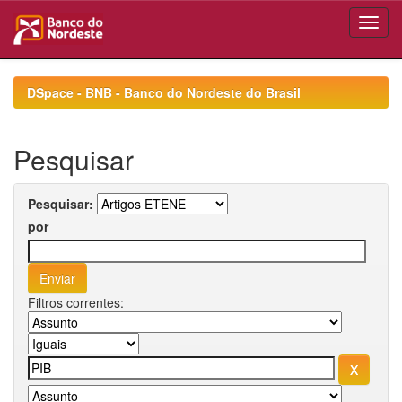
Skip
navigation
DSpace - BNB - Banco do Nordeste do Brasil
Pesquisar
Pesquisar:
por
Filtros correntes: