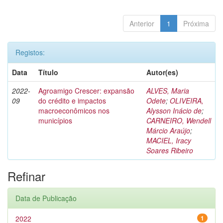
Anterior
1
Próxima
Registos:
Data
Título
Autor(es)
2022-
Agroamigo Crescer: expansão
ALVES, Maria
09
do crédito e impactos
Odete
;
OLIVEIRA,
macroeconômicos nos
Alysson Inácio de
;
municípios
CARNEIRO, Wendell
Márcio Araújo
;
MACIEL, Iracy
Soares Ribeiro
Refinar
Data de Publicação
2022
1