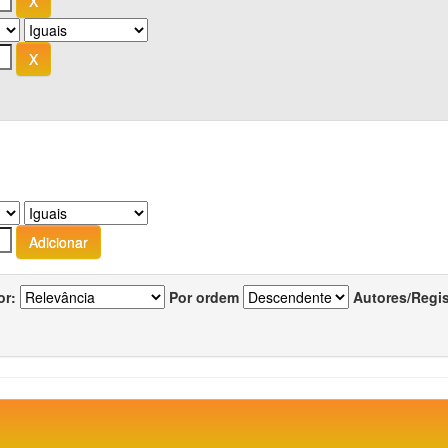
or:
Por ordem
Autores/Regi