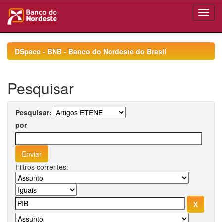
Skip
navigation
DSpace - BNB - Banco do Nordeste do Brasil
Pesquisar
Pesquisar:
por
Filtros correntes: