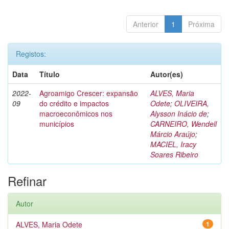
Anterior
1
Próxima
Registos:
Data
Título
Autor(es)
2022-
Agroamigo Crescer: expansão
ALVES, Maria
09
do crédito e impactos
Odete
;
OLIVEIRA,
macroeconômicos nos
Alysson Inácio de
;
municípios
CARNEIRO, Wendell
Márcio Araújo
;
MACIEL, Iracy
Soares Ribeiro
Refinar
Autor
ALVES, Maria Odete
1