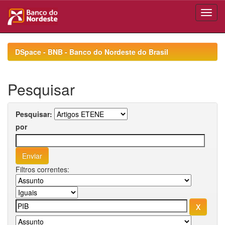
Skip
navigation
DSpace - BNB - Banco do Nordeste do Brasil
Pesquisar
Pesquisar:
por
Filtros correntes: