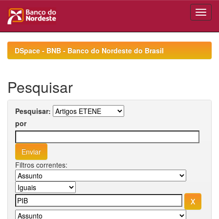
Skip
navigation
DSpace - BNB - Banco do Nordeste do Brasil
Pesquisar
Pesquisar:
por
Filtros correntes: