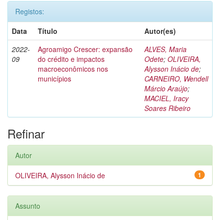
Registos:
Data
Título
Autor(es)
2022-
Agroamigo Crescer: expansão
ALVES, Maria
09
do crédito e impactos
Odete
;
OLIVEIRA,
macroeconômicos nos
Alysson Inácio de
;
municípios
CARNEIRO, Wendell
Márcio Araújo
;
MACIEL, Iracy
Soares Ribeiro
Refinar
Autor
OLIVEIRA, Alysson Inácio de
1
Assunto