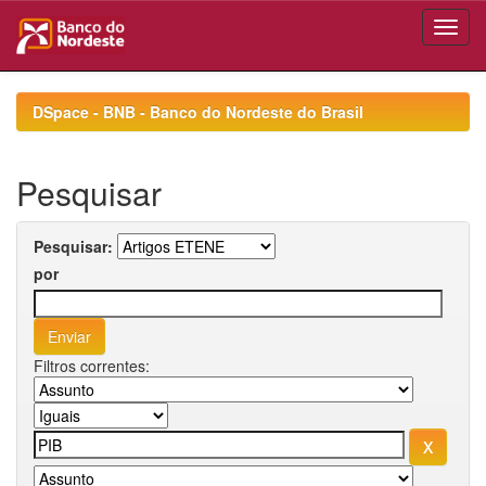
Skip
navigation
DSpace - BNB - Banco do Nordeste do Brasil
Pesquisar
Pesquisar:
por
Filtros correntes: