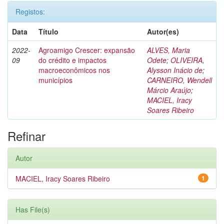
Registos:
Data
Título
Autor(es)
2022-
Agroamigo Crescer: expansão
ALVES, Maria
09
do crédito e impactos
Odete
;
OLIVEIRA,
macroeconômicos nos
Alysson Inácio de
;
municípios
CARNEIRO, Wendell
Márcio Araújo
;
MACIEL, Iracy
Soares Ribeiro
Refinar
Autor
MACIEL, Iracy Soares Ribeiro
1
Has File(s)