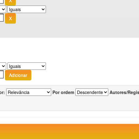
or:
Por ordem
Autores/Regi