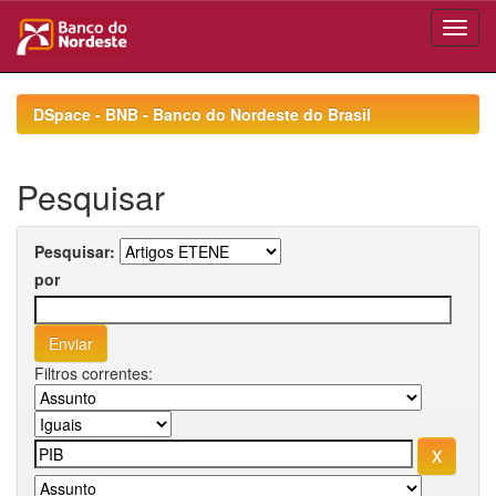
Skip
navigation
DSpace - BNB - Banco do Nordeste do Brasil
Pesquisar
Pesquisar:
por
Filtros correntes: