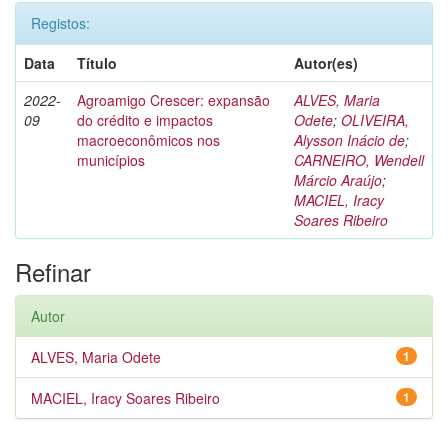
Registos:
Data
Título
Autor(es)
2022-
Agroamigo Crescer: expansão
ALVES, Maria
09
do crédito e impactos
Odete
;
OLIVEIRA,
macroeconômicos nos
Alysson Inácio de
;
municípios
CARNEIRO, Wendell
Márcio Araújo
;
MACIEL, Iracy
Soares Ribeiro
Refinar
Autor
ALVES, Maria Odete
1
MACIEL, Iracy Soares Ribeiro
1