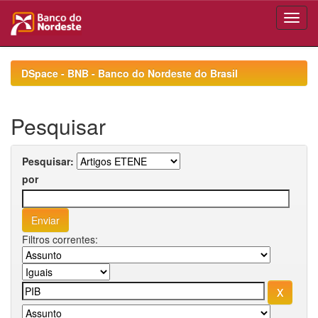
Skip
navigation
DSpace - BNB - Banco do Nordeste do Brasil
Pesquisar
Pesquisar:
por
Filtros correntes: