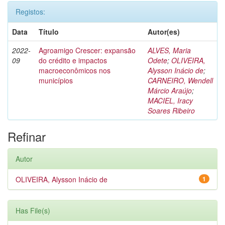
Registos:
Data
Título
Autor(es)
2022-
Agroamigo Crescer: expansão
ALVES, Maria
09
do crédito e impactos
Odete
;
OLIVEIRA,
macroeconômicos nos
Alysson Inácio de
;
municípios
CARNEIRO, Wendell
Márcio Araújo
;
MACIEL, Iracy
Soares Ribeiro
Refinar
Autor
OLIVEIRA, Alysson Inácio de
1
Has File(s)