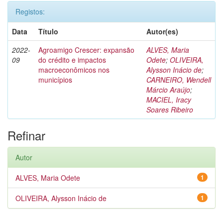
Registos:
Data
Título
Autor(es)
2022-
Agroamigo Crescer: expansão
ALVES, Maria
09
do crédito e impactos
Odete
;
OLIVEIRA,
macroeconômicos nos
Alysson Inácio de
;
municípios
CARNEIRO, Wendell
Márcio Araújo
;
MACIEL, Iracy
Soares Ribeiro
Refinar
Autor
ALVES, Maria Odete
1
OLIVEIRA, Alysson Inácio de
1