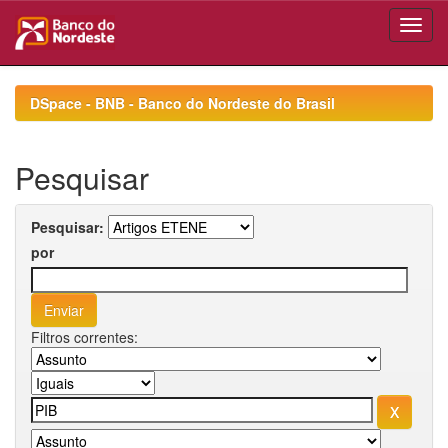
Skip
navigation
DSpace - BNB - Banco do Nordeste do Brasil
Pesquisar
Pesquisar:
por
Filtros correntes: