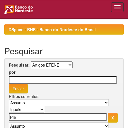
Skip
navigation
DSpace - BNB - Banco do Nordeste do Brasil
Pesquisar
Pesquisar:
por
Filtros correntes: