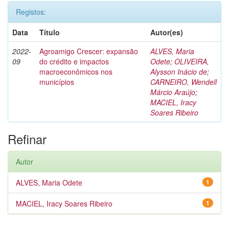
Registos:
Data
Título
Autor(es)
2022-
Agroamigo Crescer: expansão
ALVES, Maria
09
do crédito e impactos
Odete
;
OLIVEIRA,
macroeconômicos nos
Alysson Inácio de
;
municípios
CARNEIRO, Wendell
Márcio Araújo
;
MACIEL, Iracy
Soares Ribeiro
Refinar
Autor
ALVES, Maria Odete
1
MACIEL, Iracy Soares Ribeiro
1