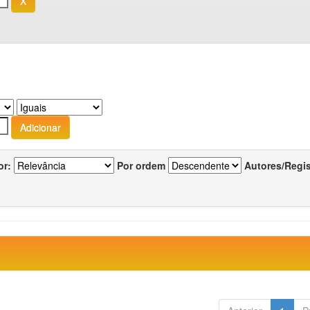
or:
Por ordem
Autores/Regi