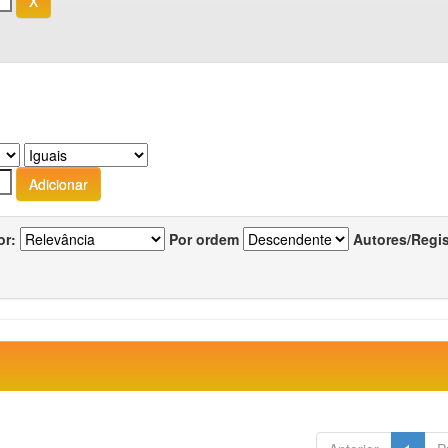
or:
Por ordem
Autores/Regi