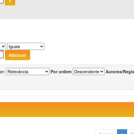
or:
Por ordem
Autores/Regi