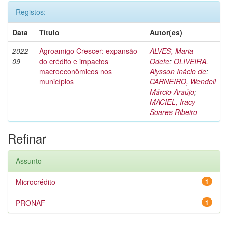
Registos:
Data
Título
Autor(es)
2022-
Agroamigo Crescer: expansão
ALVES, Maria
09
do crédito e impactos
Odete
;
OLIVEIRA,
macroeconômicos nos
Alysson Inácio de
;
municípios
CARNEIRO, Wendell
Márcio Araújo
;
MACIEL, Iracy
Soares Ribeiro
Refinar
Assunto
Microcrédito
1
PRONAF
1