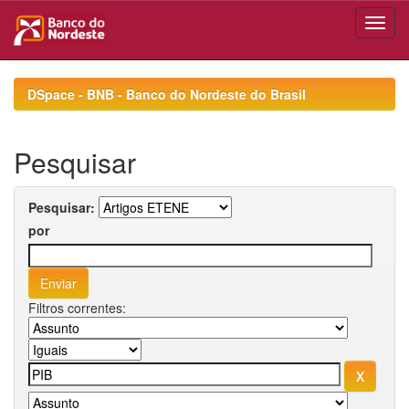
Skip
navigation
DSpace - BNB - Banco do Nordeste do Brasil
Pesquisar
Pesquisar:
por
Filtros correntes: