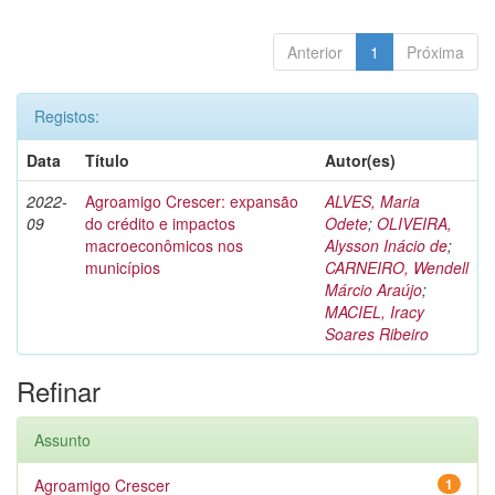
Anterior
1
Próxima
Registos:
Data
Título
Autor(es)
2022-
Agroamigo Crescer: expansão
ALVES, Maria
09
do crédito e impactos
Odete
;
OLIVEIRA,
macroeconômicos nos
Alysson Inácio de
;
municípios
CARNEIRO, Wendell
Márcio Araújo
;
MACIEL, Iracy
Soares Ribeiro
Refinar
Assunto
Agroamigo Crescer
1