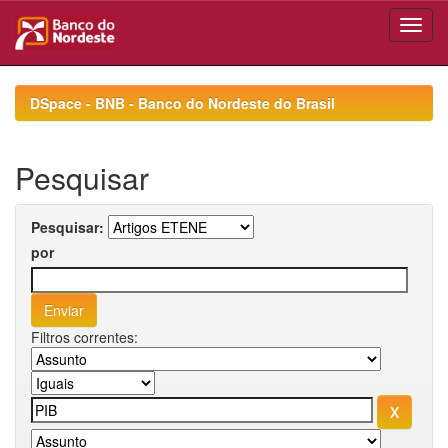
Skip
navigation
DSpace - BNB - Banco do Nordeste do Brasil
Pesquisar
Pesquisar:
por
Filtros correntes: