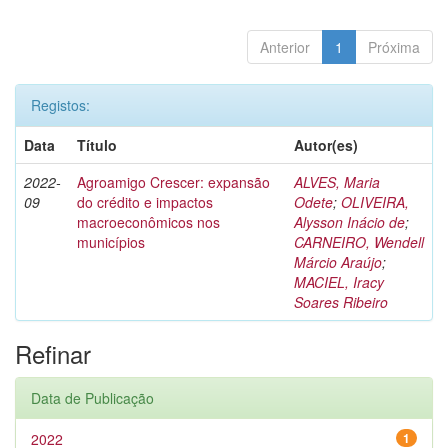
Anterior
1
Próxima
Registos:
Data
Título
Autor(es)
2022-
Agroamigo Crescer: expansão
ALVES, Maria
09
do crédito e impactos
Odete
;
OLIVEIRA,
macroeconômicos nos
Alysson Inácio de
;
municípios
CARNEIRO, Wendell
Márcio Araújo
;
MACIEL, Iracy
Soares Ribeiro
Refinar
Data de Publicação
2022
1