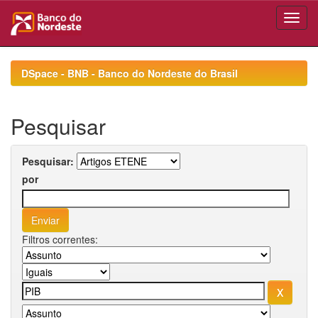
Skip
navigation
DSpace - BNB - Banco do Nordeste do Brasil
Pesquisar
Pesquisar:
por
Filtros correntes: