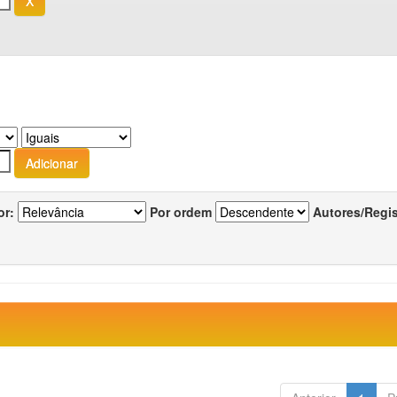
or:
Por ordem
Autores/Regi