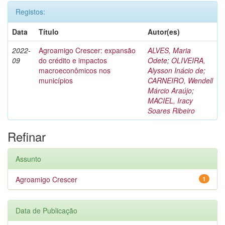
Registos:
Data
Título
Autor(es)
2022-
Agroamigo Crescer: expansão
ALVES, Maria
09
do crédito e impactos
Odete
;
OLIVEIRA,
macroeconômicos nos
Alysson Inácio de
;
municípios
CARNEIRO, Wendell
Márcio Araújo
;
MACIEL, Iracy
Soares Ribeiro
Refinar
Assunto
Agroamigo Crescer
1
Data de Publicação