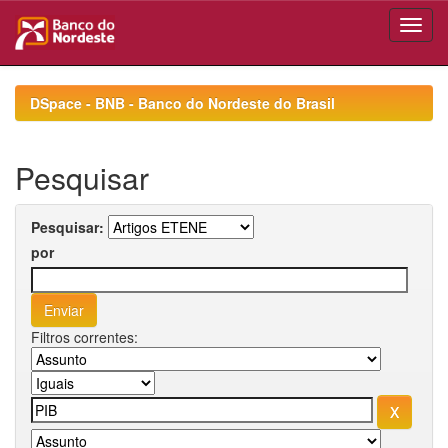
Skip
navigation
DSpace - BNB - Banco do Nordeste do Brasil
Pesquisar
Pesquisar:
por
Filtros correntes: