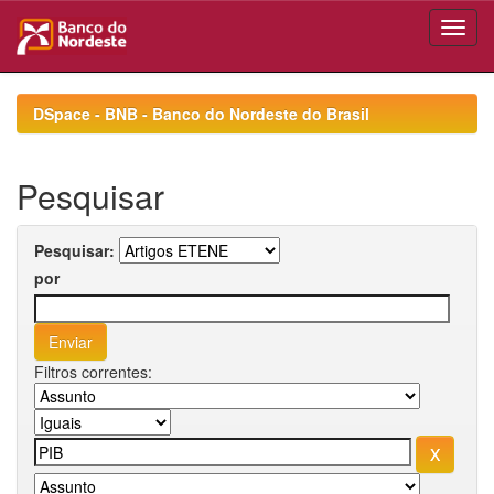
Skip
navigation
DSpace - BNB - Banco do Nordeste do Brasil
Pesquisar
Pesquisar:
por
Filtros correntes: